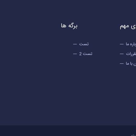
ی مهم
برگه ها
اره ما
تست
قررات
تست 2
با ما
ست