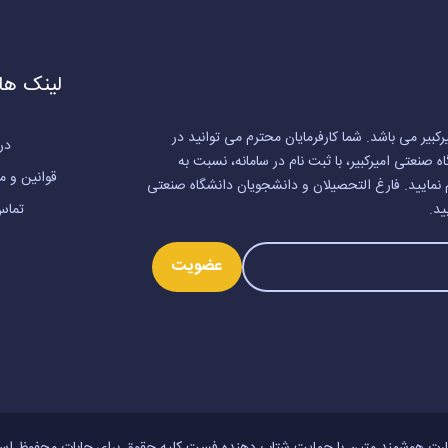
لینک ها
کبیر می باشد. شما کارفرمایان محترم می توانید در
درب
نعتی امیرکبیر، با ثبت نام در سامانه، نسبت به
قوانین و م
 نمایید. فارغ التحصیلان و دانشجویان دانشگاه صنعتی
ید.
تماس 
عضویت
رت هوشمند متین با حمایت
شتاب دهنده فست
کلیه حقوق برای جابات محفوظ ا