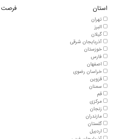
استان
فرصت 
تهران
البرز
گیلان
آذربایجان شرقی
خوزستان
فارس
اصفهان
خراسان رضوی
قزوین
سمنان
قم
مرکزی
زنجان
مازندران
گلستان
اردبیل
آذربایجان غربی