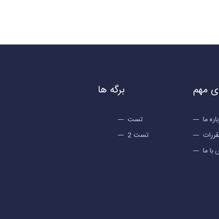
ی مهم
برگه ها
اره ما
تست
قررات
تست 2
با ما