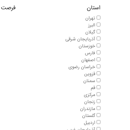
استان
فرصت 
تهران
البرز
گیلان
آذربایجان شرقی
خوزستان
فارس
اصفهان
خراسان رضوی
قزوین
سمنان
قم
مرکزی
زنجان
مازندران
گلستان
اردبیل
آذربایجان غربی