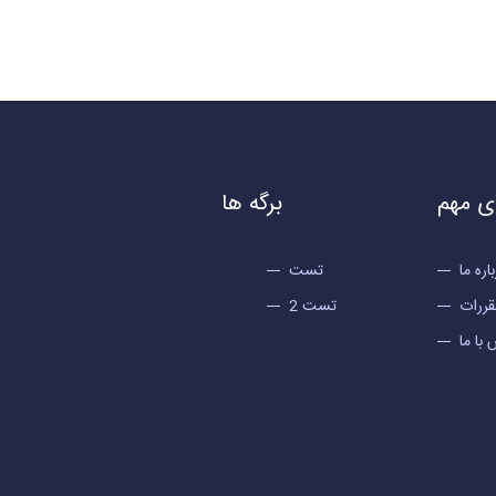
ی مهم
برگه ها
اره ما
تست
قررات
تست 2
با ما